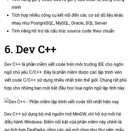
minh
Tích hợp nhiều công cụ kết nối đến các cơ sở dữ liệu khác
nhau như PostgreSQL, MySQL, Oracle, SQL Server
Tính năng hỗ trợ tái cấu trúc source code theo chuẩn
6. Dev C++
Dev C++ là phần mềm viết code trên môi trường IDE cho ngôn
ngữ chủ yếu C/C++. Đây là phần mềm được các lập trình viên
viết code C/C++ sử dụng nhiều nhất trên thế giới. Chúng rất phù
hợp cho những bạn mới bắt đầu học loại ngôn ngữ lập tình này.
Dev C++ sử dụng bộ mã nguồn mở MinGW, chỉ hỗ trợ mỗi hệ
điều hành Windows. Điểm nổi bật của phần mềm này chính là
sự tích hợp DevParks, gồm các gói mở rộng như thư viện, mẫu