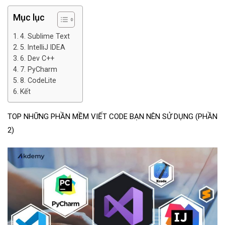
Mục lục
4. Sublime Text
5. IntelliJ IDEA
6. Dev C++
7. PyCharm
8. CodeLite
Kết
TOP NHỮNG PHẦN MỀM VIẾT CODE BẠN NÊN SỬ DỤNG (PHẦN
2)