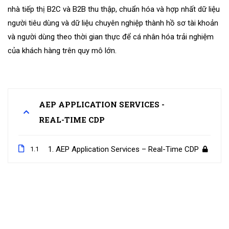
nhà tiếp thị B2C và B2B thu thập, chuẩn hóa và hợp nhất dữ liệu
người tiêu dùng và dữ liệu chuyên nghiệp thành hồ sơ tài khoản
và người dùng theo thời gian thực để cá nhân hóa trải nghiệm
của khách hàng trên quy mô lớn.
AEP APPLICATION SERVICES -
REAL-TIME CDP
1. AEP Application Services – Real-Time CDP
1.1