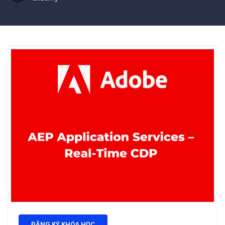
ĐĂNG KÝ KHÓA HỌC