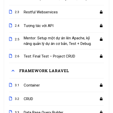
Restful Webservices
2.3
Tương tác với API
2.4
Mentor: Setup một dự án lên Apache, kỹ
2.5
năng quản lý dự án cơ bản, Test + Debug.
Test: Final Test – Project CRUD
2.6
FRAMEWORK LARAVEL
Container
3.1
CRUD
3.2
Data Base Query Builder
3.3