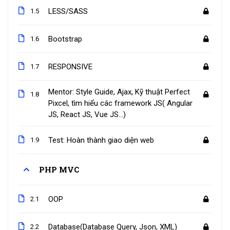
LESS/SASS
1.5
Bootstrap
1.6
RESPONSIVE
1.7
Mentor: Style Guide, Ajax, Kỹ thuật Perfect
1.8
Pixcel, tìm hiểu các framework JS( Angular
JS, React JS, Vue JS…)
Test: Hoàn thành giao diện web
1.9
PHP MVC
OOP
2.1
Database(Database Query, Json, XML)
2.2