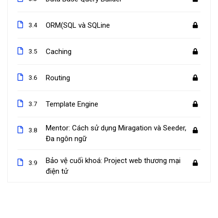
ORM(SQL và SQLine
3.4
Caching
3.5
Routing
3.6
Template Engine
3.7
Mentor: Cách sử dụng Miragation và Seeder,
3.8
Đa ngôn ngữ
Bảo vệ cuối khoá: Project web thương mại
3.9
điện tử