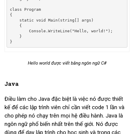
class
Program
{
static
void
Main
(
string
[]
 args
)
{
Console
.
WriteLine
(
"Hello, world!"
);
}
}
Hello world được viết bằng ngôn ngữ C#
Java
Điều làm cho Java đặc biệt là việc nó được thiết
kế để các lập trình viên chỉ cần viết code 1 lần và
cho phép nó chạy trên mọi hệ điều hành. Java là
ngôn ngữ phổ biến nhất trên thế giới. Nó được
dùng để dạy lập trình cho học sinh và trong các