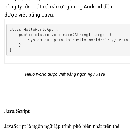
công ty lớn. Tất cả các ứng dụng Android đều
được viết bằng Java.
class
HelloWorldApp
{
public
static
void
 main
(
String
[]
 args
)
{
System
.
out
.
println
(
"Hello World!"
);
// Prin
}
}
Hello world được viết bằng ngôn ngữ Java
Java Script
JavaScript là ngôn ngữ lập trình phổ biến nhất trên thế