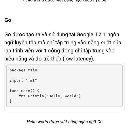
Hello world được viết bằng ngôn ngữ Python
Go
Go được tạo ra và sử dụng tại Google. Là 1 ngôn
ngữ luyện tập mà chỉ tập trung vào năng suất của
lập trình viên với 1 cộng đồng chỉ tập trung vào
hiệu năng và độ trễ thấp (low latency).
package
 main

import
"fmt"
func main
()
{
    fmt
.
Println
(
"Hello, World"
)
}
Hello world được viết bằng ngôn ngữ Go