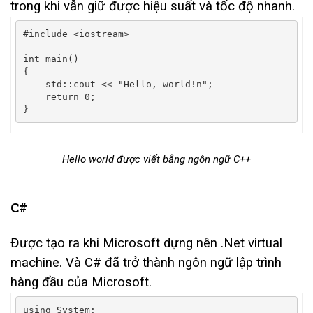
trong khi vẫn giữ được hiệu suất và tốc độ nhanh.
#include
<iostream>
int
 main
()
{
    std
::
cout 
<<
"Hello, world!n"
;
return
0
;
}
Hello world được viết bằng ngôn ngữ C++
C#
Được tạo ra khi Microsoft dựng nên .Net virtual
machine. Và C# đã trở thành ngôn ngữ lập trình
hàng đầu của Microsoft.
using
System
;